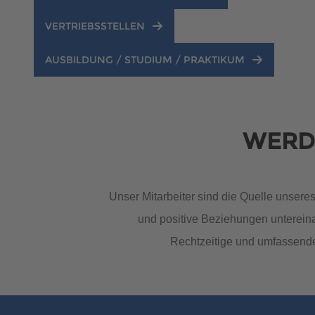
Brauchen Sie Hilfe?
038221 
QNG-Siegel
Aktionshaus
VERTRIEBSSTELLEN
Auszeichnungen
AUSBILDUNG / STUDIUM / PRAKTIKUM
Brauchen Sie Hilfe?
038221 
WERDE
Unser Mitarbeiter sind die Quelle unsere
und positive Beziehungen unterein
Brauchen Sie Hilfe?
Brauchen Sie Hilfe?
038221 
038221 
Rechtzeitige und umfassende