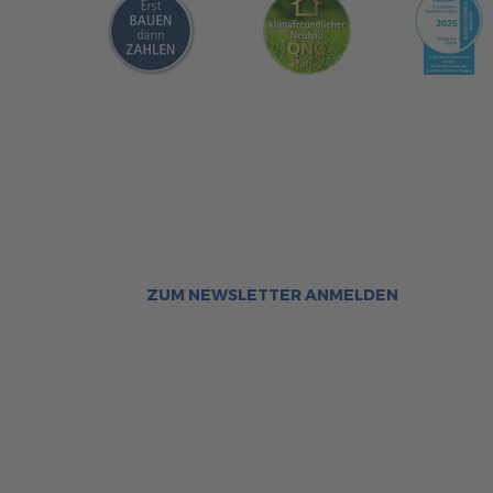
Sca
Bleiben Sie immer gut inf
Aktuelle News rund um ScanHa
Sofort informiert über neue Ar
ZUM NEWSLETTER ANMELDEN