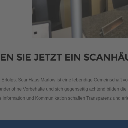
400 500
400 500
N SIE JETZT EIN SCANHÄ
s Erfolgs. ScanHaus Marlow ist eine lebendige Gemeinschaft vo
ander ohne Vorbehalte und sich gegenseitig achtend bilden die
400 500
400 500
 Information und Kommunikation schaffen Transparenz und erl