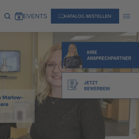
EVENTS
KATALOG BESTELLEN
NS
KONTAKT
IHRE
ANSPRECHPARTNER
MUSTERHAUS FINDEN
JETZT
BEWERBEN!
us Marlow-
MUSTERHAUS FINDEN
tere