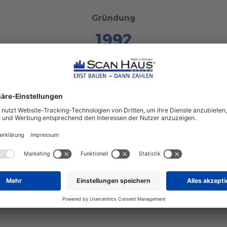
Gründung
1992
en
von ScanHaus Marlow
Über
80
Hausverkäufer in
Musterhäusern und in
Vertriebsbüros –
Deutschlandweit!
 mehr über ScanHaus als A