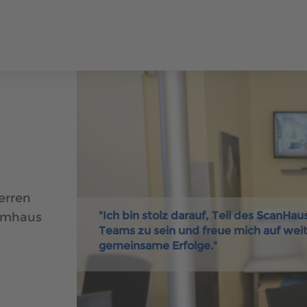
ERHÄUSER
SCANHAUS-VORTEILE
RUND UMS BAUEN
ÜBER U
400 500
ungalow
erren
"Ich bin stolz darauf, Teil des ScanHa
aumhaus
400 500
Teams zu sein und freue mich auf wei
gemeinsame Erfolge."
aus