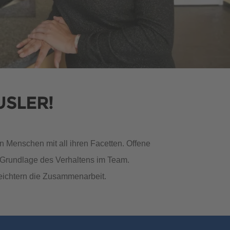
MUSTERHAUS FINDEN
MUSTERHAUS FINDEN
USLER!
n Menschen mit all ihren Facetten. Offene
 Grundlage des Verhaltens im Team.
MUSTERHAUS FINDEN
MUSTERHAUS FINDEN
eichtern die Zusammenarbeit.