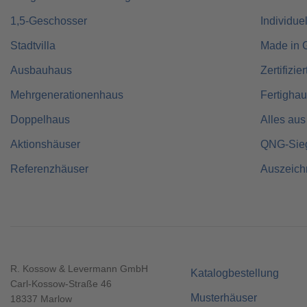
1,5-Geschosser
Individue
Stadtvilla
Made in 
Ausbauhaus
Zertifizie
Mehrgenerationenhaus
Fertigha
Doppelhaus
Alles aus
Aktionshäuser
QNG-Sie
Referenzhäuser
Auszeic
R. Kossow & Levermann GmbH
Katalogbestellung
Carl-Kossow-Straße 46
Musterhäuser
18337 Marlow