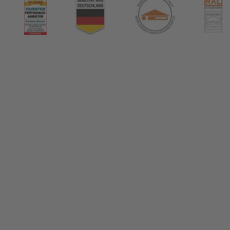
nHaus Marlow
ormiert!
us & das Thema Hausbau
tikel in unserem Hausbau-Ratgeber