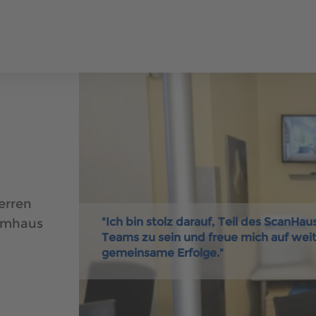
ERHÄUSER
SCANHAUS-VORTEILE
RUND UMS BAUEN
ÜBER U
400 500
ungalow
erren
"Ich bin stolz darauf, Teil des ScanHa
aumhaus
400 500
Teams zu sein und freue mich auf wei
gemeinsame Erfolge."
aus