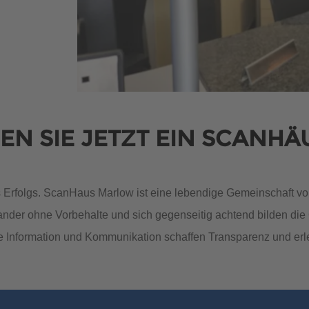
400 500
400 500
N SIE JETZT EIN SCANHÄ
s Erfolgs. ScanHaus Marlow ist eine lebendige Gemeinschaft vo
ander ohne Vorbehalte und sich gegenseitig achtend bilden die
400 500
400 500
 Information und Kommunikation schaffen Transparenz und erl