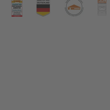
nHaus Marlow
ormiert!
us & das Thema Hausbau
tikel in unserem Hausbau-Ratgeber