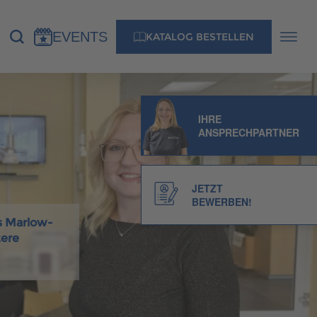
EVENTS
KATALOG BESTELLEN
NS
KONTAKT
IHRE
ANSPRECHPARTNER
MUSTERHAUS FINDEN
JETZT
BEWERBEN!
us Marlow-
MUSTERHAUS FINDEN
tere