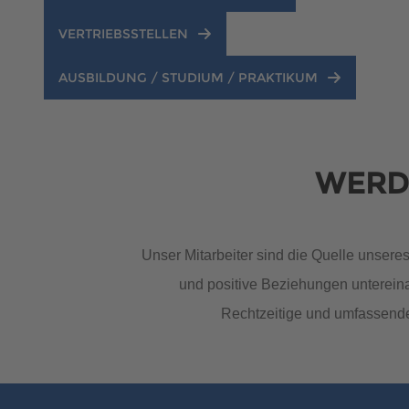
Brauchen Sie Hilfe?
038221 
QNG-Siegel
Aktionshaus
VERTRIEBSSTELLEN
Auszeichnungen
AUSBILDUNG / STUDIUM / PRAKTIKUM
Brauchen Sie Hilfe?
038221 
WERDE
Unser Mitarbeiter sind die Quelle unsere
und positive Beziehungen unterein
Brauchen Sie Hilfe?
Brauchen Sie Hilfe?
038221 
038221 
Rechtzeitige und umfassende