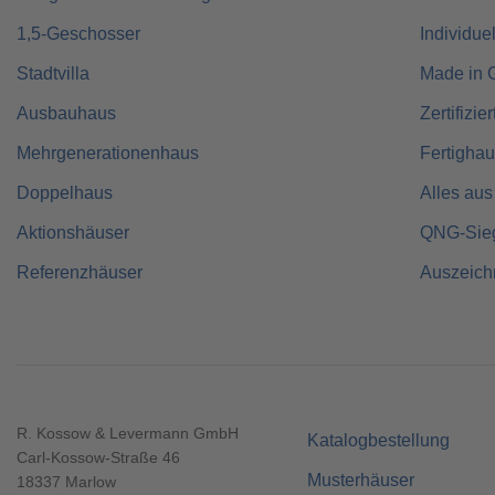
1,5-Geschosser
Individue
Stadtvilla
Made in 
Ausbauhaus
Zertifizie
Mehrgenerationenhaus
Fertigha
Doppelhaus
Alles aus
Aktionshäuser
QNG-Sie
Referenzhäuser
Auszeic
R. Kossow & Levermann GmbH
Katalogbestellung
Carl-Kossow-Straße 46
Musterhäuser
18337 Marlow