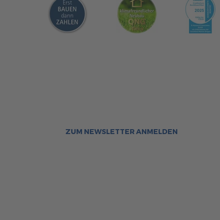
Sca
Bleiben Sie immer gut inf
Aktuelle News rund um ScanHa
Sofort informiert über neue Ar
ZUM NEWSLETTER ANMELDEN