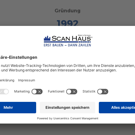
Gründung
1992
en
von ScanHaus Marlow
Über
80
Hausverkäufer in
Musterhäusern und in
Vertriebsbüros –
Deutschlandweit!
 mehr über ScanHaus als A