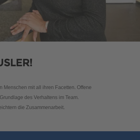
MUSTERHAUS FINDEN
MUSTERHAUS FINDEN
USLER!
n Menschen mit all ihren Facetten. Offene
 Grundlage des Verhaltens im Team.
MUSTERHAUS FINDEN
MUSTERHAUS FINDEN
eichtern die Zusammenarbeit.